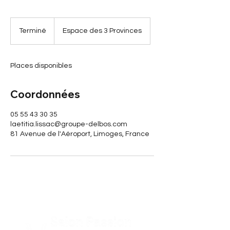
Terminé
T
Espace des 3 Provinces
e
r
m
Places disponibles
i
n
é
Coordonnées
05 55 43 30 35
laetitia.lissac@groupe-delbos.com
81 Avenue de l'Aéroport, Limoges, France