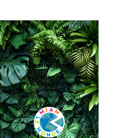
RESTAURATION & SNACK
SUR PLACE
Miam le monde
Votre appétit a des envies
d'évasions gourmandes ?
Miam le Monde vous
emmène
faire un délicieux voyage à
travers sa carte